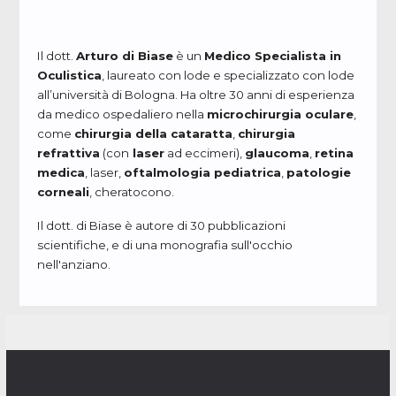
Il dott.
Arturo di Biase
è un
Medico Specialista in
Oculistica
, laureato con lode e specializzato con lode
all’università di Bologna. Ha oltre 30 anni di esperienza
da medico ospedaliero nella
microchirurgia oculare
,
come
chirurgia della cataratta
,
chirurgia
refrattiva
(con
laser
ad eccimeri),
glaucoma
,
retina
medica
, laser,
oftalmologia pediatrica
,
patologie
corneali
, cheratocono.
Il dott. di Biase è autore di 30 pubblicazioni
scientifiche, e di una monografia sull'occhio
nell'anziano.